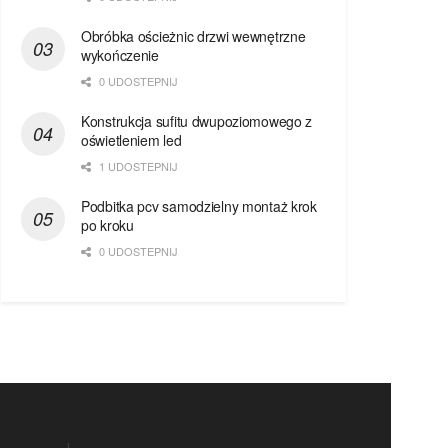
Obróbka ościeżnic drzwi wewnętrzne
wykończenie
0 UDOSTEPNIJ
Konstrukcja sufitu dwupoziomowego z
oświetleniem led
1 UDOSTEPNIJ
Podbitka pcv samodzielny montaż krok
po kroku
0 UDOSTEPNIJ