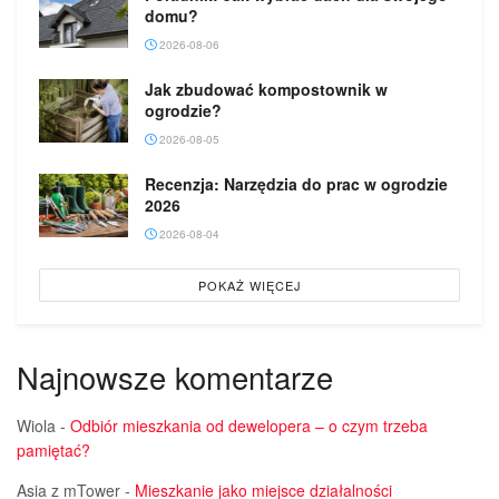
domu?
2026-08-06
Jak zbudować kompostownik w
ogrodzie?
2026-08-05
Recenzja: Narzędzia do prac w ogrodzie
2026
2026-08-04
POKAŻ WIĘCEJ
Najnowsze komentarze
Wiola
-
Odbiór mieszkania od dewelopera – o czym trzeba
pamiętać?
Asia z mTower
-
Mieszkanie jako miejsce działalności