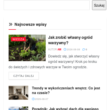
Szukaj
Najnowsze wpisy
Jak zrobić własny ogród
WIEDZA
warzywny?
AUTOR
AM
2026-08-08
0
Dowiedz się, jak stworzyć własny
ogród warzywny! Krok po kroku
do świeżych i zdrowych warzyw w Twoim ogrodzie.
DETAILS
CZYTAJ DALEJ
Trendy w wykończeniach wnętrz: Co jest
na czasie?
2026-08-07
Poradnik: Jak wybrać dach dla swojego