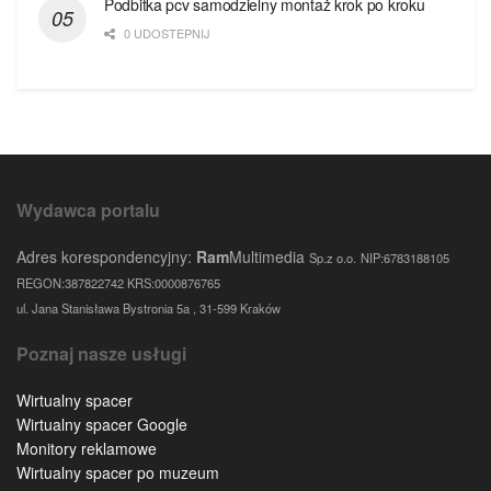
Podbitka pcv samodzielny montaż krok po kroku
0 UDOSTEPNIJ
Wydawca portalu
Adres korespondencyjny:
Ram
Multimedia
Sp.z o.o.
NIP:6783188105
REGON:387822742 KRS:0000876765
ul. Jana Stanisława Bystronia 5a , 31-599 Kraków
Poznaj nasze usługi
Wirtualny spacer
Wirtualny spacer Google
Monitory reklamowe
Wirtualny spacer po muzeum