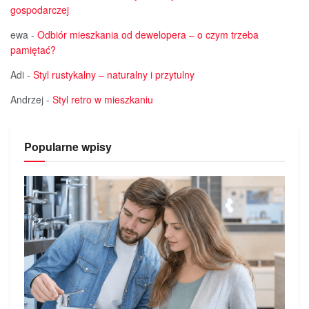
gospodarczej
ewa
-
Odbiór mieszkania od dewelopera – o czym trzeba
pamiętać?
Adi
-
Styl rustykalny – naturalny i przytulny
Andrzej
-
Styl retro w mieszkaniu
Popularne wpisy