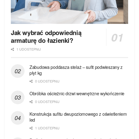
Jak wybrać odpowiednią
armaturę do łazienki?
1 UDOSTEPNIJ
Zabudowa poddasza stelaż – sufit podwieszany z
płyt kg
0 UDOSTEPNIJ
Obróbka ościeżnic drzwi wewnętrzne wykończenie
0 UDOSTEPNIJ
Konstrukcja sufitu dwupoziomowego z oświetleniem
led
1 UDOSTEPNIJ