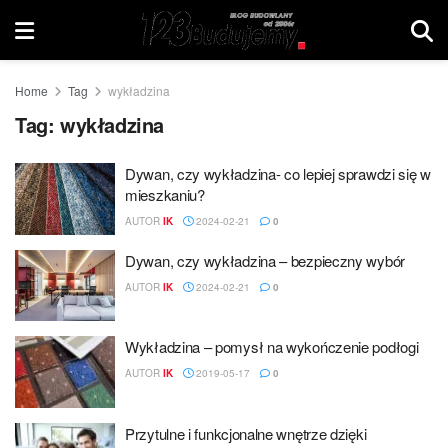
Home
Tag
wykładzina
Tag:
wykładzina
Dywan, czy wykładzina- co lepiej sprawdzi się w
mieszkaniu?
AUTOR
IK
2024-02-21
0
Dywan, czy wykładzina – bezpieczny wybór
AUTOR
IK
2024-02-21
0
Wykładzina – pomysł na wykończenie podłogi
AUTOR
IK
2019-05-17
0
Przytulne i funkcjonalne wnętrze dzięki