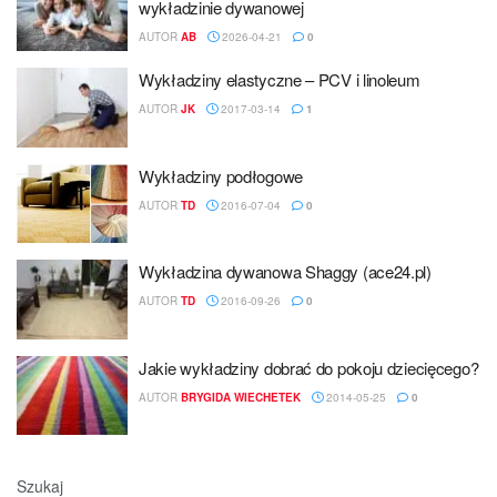
wykładzinie dywanowej
AUTOR
AB
2026-04-21
0
Wykładziny elastyczne – PCV i linoleum
AUTOR
JK
2017-03-14
1
Wykładziny podłogowe
AUTOR
TD
2016-07-04
0
Wykładzina dywanowa Shaggy (ace24.pl)
AUTOR
TD
2016-09-26
0
Jakie wykładziny dobrać do pokoju dziecięcego?
AUTOR
BRYGIDA WIECHETEK
2014-05-25
0
Szukaj