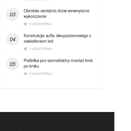
Obróbka ościeżnic drzwi wewnętrzne
wykończenie
0 UDOSTEPNIJ
Konstrukcja sufitu dwupoziomowego z
oświetleniem led
1 UDOSTEPNIJ
Podbitka pcv samodzielny montaż krok
po kroku
0 UDOSTEPNIJ