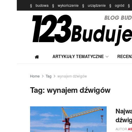
§
budowa
§
wykończenie
§
urządzenie
§
ogród
§
ARTYKUŁY TEMATYCZNE
RECEN
Home
Tag
wynajem dźwigów
Tag:
wynajem dźwigów
Najwa
dźwi
AUTOR
A