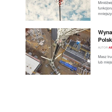
Minidźwi
funkcjon
mniejszyc
Wynaj
Polsk
AUTOR
A
Masz tru
lub miej