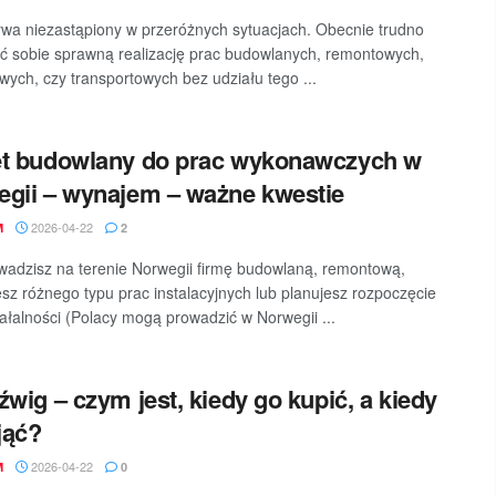
wa niezastąpiony w przeróżnych sytuacjach. Obecnie trudno
ć sobie sprawną realizację prac budowlanych, remontowych,
ych, czy transportowych bez udziału tego ...
ęt budowlany do prac wykonawczych w
gii – wynajem – ważne kwestie
2026-04-22
M
2
owadzisz na terenie Norwegii firmę budowlaną, remontową,
sz różnego typu prac instalacyjnych lub planujesz rozpoczęcie
ziałalności (Polacy mogą prowadzić w Norwegii ...
źwig – czym jest, kiedy go kupić, a kiedy
jąć?
2026-04-22
M
0