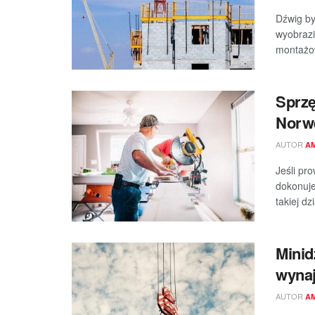
Dźwig by
wyobrazi
montażow
Sprz
Norwe
AUTOR
A
Jeśli pr
dokonuje
takiej d
Minid
wyna
AUTOR
A