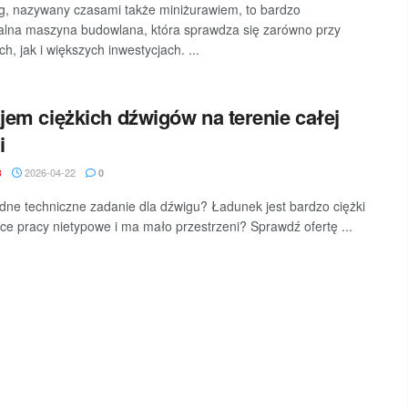
g, nazywany czasami także miniżurawiem, to bardzo
alna maszyna budowlana, która sprawdza się zarówno przy
h, jak i większych inwestycjach. ...
em ciężkich dźwigów na terenie całej
i
2026-04-22
B
0
dne techniczne zadanie dla dźwigu? Ładunek jest bardzo ciężki
sce pracy nietypowe i ma mało przestrzeni? Sprawdź ofertę ...