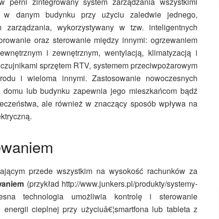
, w pełni zintegrowany system zarządzania wszystkimi
ia w danym budynku przy użyciu zaledwie jednego,
m zarządzania, wykorzystywany w tzw. inteligentnych
torowanie oraz sterowanie między innymi: ogrzewaniem
wnętrznym i zewnętrznym, wentylacją, klimatyzacją i
mi, czujnikami sprzętem RTV, systemem przeciwpożarowym
odu i wieloma innymi. Zastosowanie nowoczesnych
ym domu lub budynku zapewnia jego mieszkańcom bądź
ieczeństwa, ale również w znaczący sposób wpływa na
ktryczną.
zewaniem
wającym przede wszystkim na wysokość rachunków za
ewaniem
(przykład http://www.junkers.pl/produkty/systemy-
oczesna technologia umożliwia kontrolę i sterowanie
nergii cieplnej przy użyciuâ€¦smartfona lub tableta z