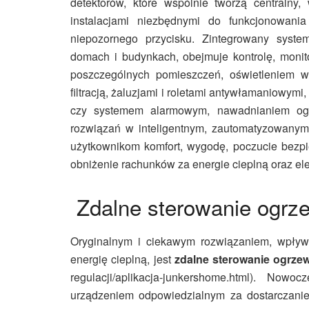
detektorów, które wspólnie tworzą centralny
instalacjami niezbędnymi do funkcjonowan
niepozornego przycisku. Zintegrowany syste
domach i budynkach, obejmuje kontrolę, moni
poszczególnych pomieszczeń, oświetleniem we
filtracją, żaluzjami i roletami antywłamaniowy
czy systemem alarmowym, nawadnianiem ogr
rozwiązań w inteligentnym, zautomatyzowan
użytkownikom komfort, wygodę, poczucie bezp
obniżenie rachunków za energie cieplną oraz ele
Zdalne sterowanie ogr
Oryginalnym i ciekawym rozwiązaniem, wpły
energię cieplną, jest
zdalne sterowanie ogrz
regulacji/aplikacja-junkershome.html). Now
urządzeniem odpowiedzialnym za dostarczanie e