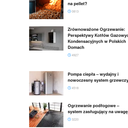
na pellet?
0813
Zrównoważone Ogrzewanie:
Perspektywy Kotłów Gazowy
Kondensacyjnych w Polskich
Domach
4927
Pompa ciepła – wydajny i
nowoczesny system grzewcz
4518
Ogrzewanie podłogowe –
system zasługujący na uwagę
3220