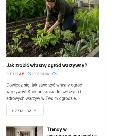
Jak zrobić własny ogród warzywny?
AUTOR
2026-08-08
AM
0
Dowiedz się, jak stworzyć własny ogród
warzywny! Krok po kroku do świeżych i
zdrowych warzyw w Twoim ogrodzie.
DETAILS
CZYTAJ DALEJ
Trendy w
wykończeniach wnętrz: