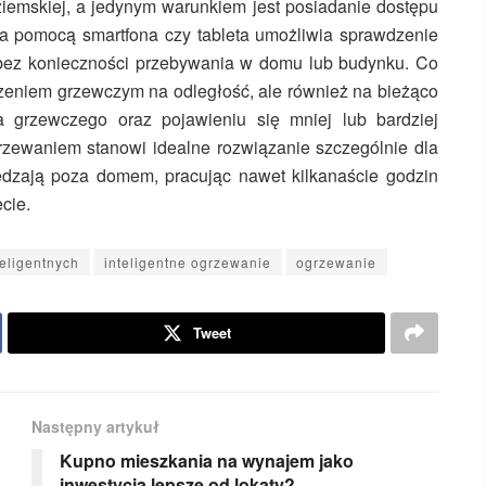
ziemskiej, a jedynym warunkiem jest posiadanie dostępu
za pomocą smartfona czy tableta umożliwia sprawdzenie
ę bez konieczności przebywania w domu lub budynku. Co
dzeniem grzewczym na odległość, ale również na bieżąco
ła grzewczego oraz pojawieniu się mniej lub bardziej
rzewaniem stanowi idealne rozwiązanie szczególnie dla
dzają poza domem, pracując nawet kilkanaście godzin
cie.
teligentnych
inteligentne ogrzewanie
ogrzewanie
Tweet
Następny artykuł
Kupno mieszkania na wynajem jako
inwestycja lepsze od lokaty?