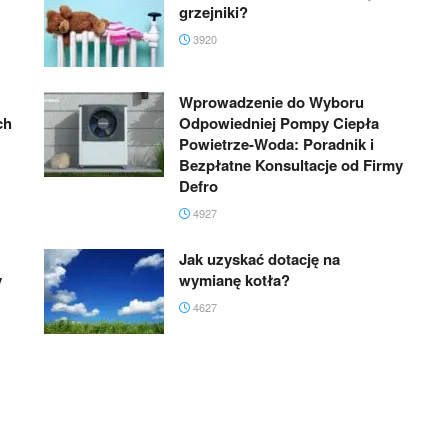
grzejniki?
3920
Wprowadzenie do Wyboru
ch
Odpowiedniej Pompy Ciepła
Powietrze-Woda: Poradnik i
Bezpłatne Konsultacje od Firmy
Defro
4927
Jak uzyskać dotację na
y
wymianę kotła?
4627