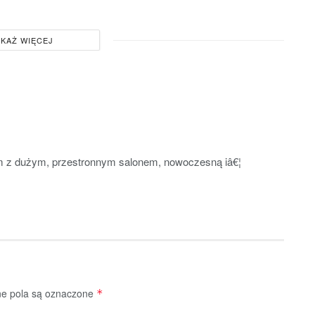
KAŻ WIĘCEJ
 z dużym, przestronnym salonem, nowoczesną iâ€¦
 pola są oznaczone
*