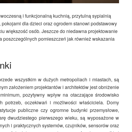
oczesną i funkcjonalną kuchnią, przytulną sypialnią
, pokojami dla dzieci oraz ogrodem stanowi podstawowy
yciu większość osób. Jeszcze do niedawna projektowanie
ia poszczególnych pomieszczeń jak również wskazania
ynki
rzede wszystkim w dużych metropoliach i miastach, są
ym założeniem projektantów i architektów jest obniżenie
o minimum, pozytywny wpływ na otaczające środowisko
h potrzeb, oczekiwań i możliwości właściciela. Domy
instytucje publiczne czy ogromne budynki przemysłowe,
iarę dwudziestego pierwszego wieku, są wyposażone w
nych i praktycznych systemów, czujników, sensorów oraz