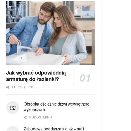
Jak wybrać odpowiednią
armaturę do łazienki?
1 UDOSTEPNIJ
Obróbka ościeżnic drzwi wewnętrzne
wykończenie
0 UDOSTEPNIJ
Zabudowa poddasza stelaż – sufit