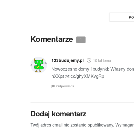
PO
Komentarze
1
123budujemy.pl
10 lat temu
Nowoczesne domy i budynki: Własny dom
hXXps://t.co/ghyXMKvgRp
Odpowiedz
Dodaj komentarz
Twój adres email nie zostanie opublikowany.
Wymagane