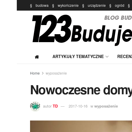
§
budowa
§
wykończenie
§
urządzenie
§
ogród
§
ARTYKUŁY TEMATYCZNE
RECEN
Home
wyposażenie
Nowoczesne domy 
autor
TD
2017-10-16
w
wyposażenie