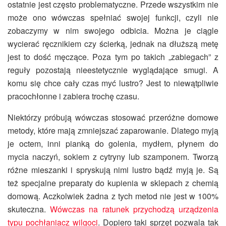
ostatnie jest często problematyczne. Przede wszystkim nie
może ono wówczas spełniać swojej funkcji, czyli nie
zobaczymy w nim swojego odbicia. Można je ciągle
wycierać ręcznikiem czy ścierką, jednak na dłuższą metę
jest to dość męczące. Poza tym po takich „zabiegach” z
reguły pozostają nieestetycznie wyglądające smugi. A
komu się chce cały czas myć lustro? Jest to niewątpliwie
pracochłonne i zabiera trochę czasu.
Niektórzy próbują wówczas stosować przeróżne domowe
metody, które mają zmniejszać zaparowanie. Dlatego myją
je octem, inni pianką do golenia, mydłem, płynem do
mycia naczyń, sokiem z cytryny lub szamponem. Tworzą
różne mieszanki i spryskują nimi lustro bądź myją je. Są
też specjalne preparaty do kupienia w sklepach z chemią
domową. Aczkolwiek żadna z tych metod nie jest w 100%
skuteczna.
Wówczas na ratunek przychodzą urządzenia
typu pochłaniacz wilgoci
. Dopiero taki sprzęt pozwala tak