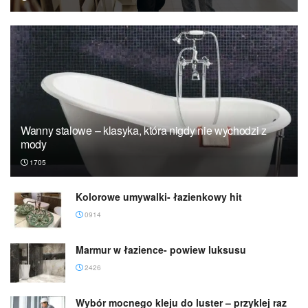
Wanny stalowe – klasyka, która nigdy nie wychodzi z
mody
1705
Kolorowe umywalki- łazienkowy hit
0914
Marmur w łazience- powiew luksusu
2426
Wybór mocnego kleju do luster – przyklej raz