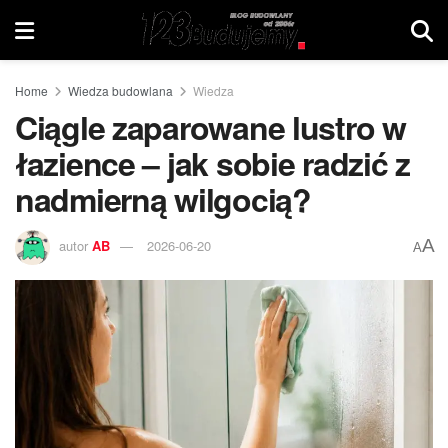
Home
Wiedza budowlana
Wiedza
Ciągle zaparowane lustro w
łazience – jak sobie radzić z
nadmierną wilgocią?
A
autor
AB
2026-06-20
A