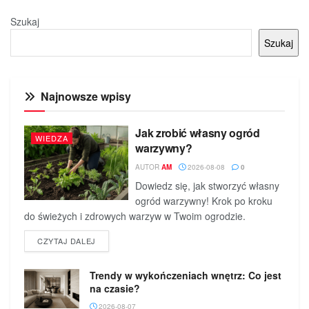
Szukaj
Szukaj
Najnowsze wpisy
Jak zrobić własny ogród
WIEDZA
warzywny?
AUTOR
AM
2026-08-08
0
Dowiedz się, jak stworzyć własny
ogród warzywny! Krok po kroku
do świeżych i zdrowych warzyw w Twoim ogrodzie.
DETAILS
CZYTAJ DALEJ
Trendy w wykończeniach wnętrz: Co jest
na czasie?
2026-08-07