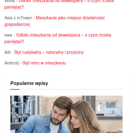
Wiola
-
Odbiór mieszkania od dewelopera – o czym trzeba
pamiętać?
Asia z mTower
-
Mieszkanie jako miejsce działalności
gospodarczej
ewa
-
Odbiór mieszkania od dewelopera – o czym trzeba
pamiętać?
Adi
-
Styl rustykalny – naturalny i przytulny
Andrzej
-
Styl retro w mieszkaniu
Popularne wpisy