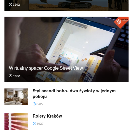
5202
Wirtualny spacer Google Street View
4622
Styl scandi boho- dwa żywioły w jednym
pokoju
0427
Rolety Kraków
4627