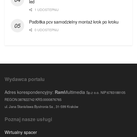
led
1 UDOSTEPNIJ
Podbitka pcv samodzielny montaż krok po kroku
0 UDOSTEPNIJ
Wydawca portalu
Adres korespondencyjny:
Ram
Multimedia
Sp.z o.o.
NIP:6783188105
REGON:387822742 KRS:0000876765
ul. Jana Stanisława Bystronia 5a , 31-599 Kraków
Poznaj nasze usługi
Wirtualny spacer