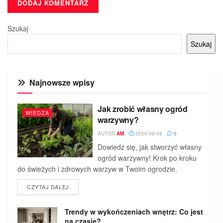
Szukaj
Szukaj
Najnowsze wpisy
Jak zrobić własny ogród
WIEDZA
warzywny?
AUTOR
AM
2026-08-08
0
Dowiedz się, jak stworzyć własny
ogród warzywny! Krok po kroku
do świeżych i zdrowych warzyw w Twoim ogrodzie.
DETAILS
CZYTAJ DALEJ
Trendy w wykończeniach wnętrz: Co jest
na czasie?