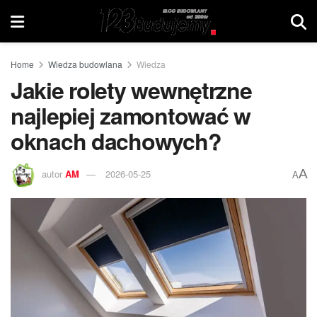
Home
Wiedza budowlana
Wiedza
Jakie rolety wewnętrzne
najlepiej zamontować w
oknach dachowych?
A
autor
AM
2026-05-25
A