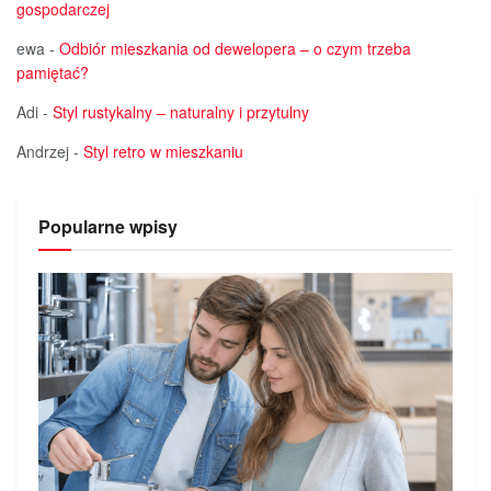
gospodarczej
ewa
-
Odbiór mieszkania od dewelopera – o czym trzeba
pamiętać?
Adi
-
Styl rustykalny – naturalny i przytulny
Andrzej
-
Styl retro w mieszkaniu
Popularne wpisy