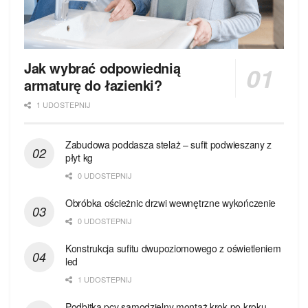
Jak wybrać odpowiednią
armaturę do łazienki?
1 UDOSTEPNIJ
Zabudowa poddasza stelaż – sufit podwieszany z
płyt kg
0 UDOSTEPNIJ
Obróbka ościeżnic drzwi wewnętrzne wykończenie
0 UDOSTEPNIJ
Konstrukcja sufitu dwupoziomowego z oświetleniem
led
1 UDOSTEPNIJ
Podbitka pcv samodzielny montaż krok po kroku