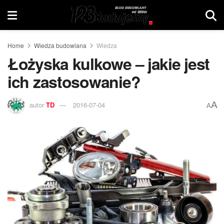
Home
Wiedza budowlana
Wiedza
Łożyska kulkowe – jakie jest
ich zastosowanie?
A
autor
TD
2016-07-04
A