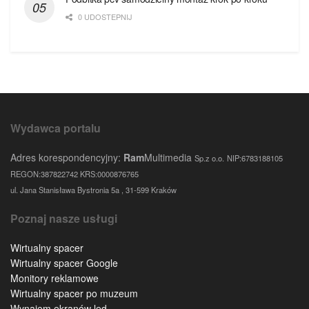
0 UDOSTEPNIJ
Wydawca portalu
Adres korespondencyjny:
Ram
Multimedia
Sp.z o.o.
NIP:6783188105
REGON:387822742 KRS:0000876765
ul. Jana Stanisława Bystronia 5a , 31-599 Kraków
Poznaj nasze usługi
Wirtualny spacer
Wirtualny spacer Google
Monitory reklamowe
Wirtualny spacer po muzeum
Wynajem ekranów led