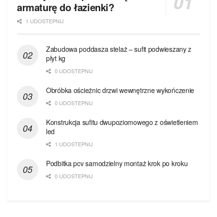
armaturę do łazienki?
1 UDOSTEPNIJ
Zabudowa poddasza stelaż – sufit podwieszany z
płyt kg
0 UDOSTEPNIJ
Obróbka ościeżnic drzwi wewnętrzne wykończenie
0 UDOSTEPNIJ
Konstrukcja sufitu dwupoziomowego z oświetleniem
led
1 UDOSTEPNIJ
Podbitka pcv samodzielny montaż krok po kroku
0 UDOSTEPNIJ