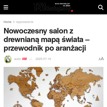
Home
wyposażenie
Nowoczesny salon z
drewnianą mapą świata –
przewodnik po aranżacji
A
autor
AM
2025-07-19
A