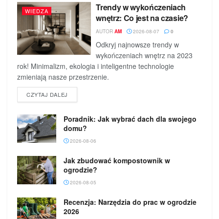
Trendy w wykończeniach
WIEDZA
wnętrz: Co jest na czasie?
AUTOR
AM
2026-08-07
0
Odkryj najnowsze trendy w
wykończeniach wnętrz na 2023
rok! Minimalizm, ekologia i inteligentne technologie
zmieniają nasze przestrzenie.
DETAILS
CZYTAJ DALEJ
Poradnik: Jak wybrać dach dla swojego
domu?
2026-08-06
Jak zbudować kompostownik w
ogrodzie?
2026-08-05
Recenzja: Narzędzia do prac w ogrodzie
2026