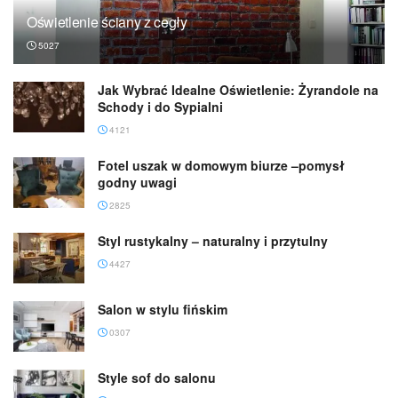
Oświetlenie ściany z cegły
5027
Jak Wybrać Idealne Oświetlenie: Żyrandole na
Schody i do Sypialni
4121
Fotel uszak w domowym biurze –pomysł
godny uwagi
2825
Styl rustykalny – naturalny i przytulny
4427
Salon w stylu fińskim
0307
Style sof do salonu