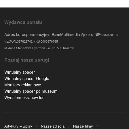
Wydawca portalu
Adres korespondencyjny:
Ram
Multimedia
Sp.z o.o.
NIP:6783188105
REGON:387822742 KRS:0000876765
ul. Jana Stanisława Bystronia 5a , 31-599 Kraków
Poznaj nasze usługi
Wirtualny spacer
Wirtualny spacer Google
Monitory reklamowe
Wirtualny spacer po muzeum
Wynajem ekranów led
Artykuły – wpisy
Nasze zdjęcia
Nasze filmy