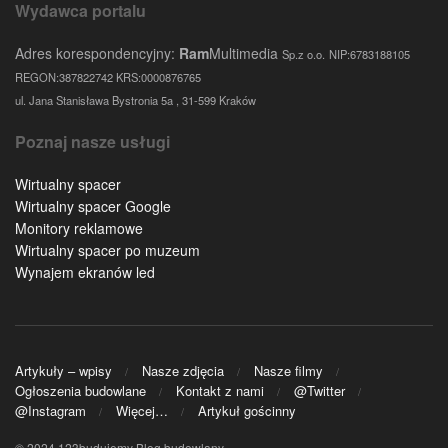
Wydawca portalu
Adres korespondencyjny:
Ram
Multimedia
Sp.z o.o.
NIP:6783188105
REGON:387822742 KRS:0000876765
ul. Jana Stanisława Bystronia 5a , 31-599 Kraków
Poznaj nasze usługi
Wirtualny spacer
Wirtualny spacer Google
Monitory reklamowe
Wirtualny spacer po muzeum
Wynajem ekranów led
Artykuły – wpisy
Nasze zdjęcia
Nasze filmy
Ogłoszenia budowlane
Kontakt z nami
@Twitter
@Instagram
Więcej…
Artykuł gościnny
© 2024 123budujemy Blog budowlany