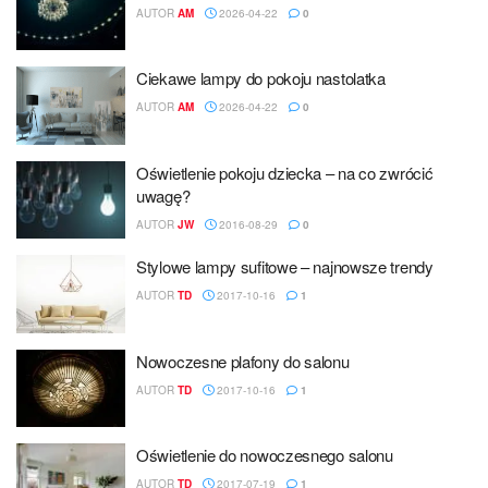
AUTOR
AM
2026-04-22
0
Ciekawe lampy do pokoju nastolatka
AUTOR
AM
2026-04-22
0
Oświetlenie pokoju dziecka – na co zwrócić
uwagę?
AUTOR
JW
2016-08-29
0
Stylowe lampy sufitowe – najnowsze trendy
AUTOR
TD
2017-10-16
1
Nowoczesne plafony do salonu
AUTOR
TD
2017-10-16
1
Oświetlenie do nowoczesnego salonu
AUTOR
TD
2017-07-19
1