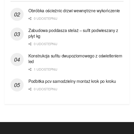
Obróbka ościeżnic drzwi wewnętrzne wykończenie
0 UDOSTEPNIJ
Zabudowa poddasza stelaż – sufit podwieszany z
płyt kg
0 UDOSTEPNIJ
Konstrukcja sufitu dwupoziomowego z oświetleniem
led
1 UDOSTEPNIJ
Podbitka pcv samodzielny montaż krok po kroku
0 UDOSTEPNIJ