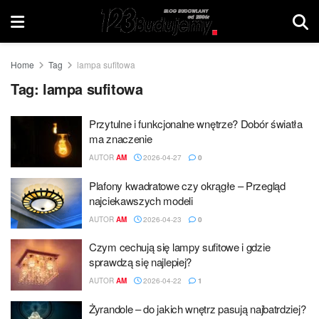
Home
Tag
lampa sufitowa
Tag:
lampa sufitowa
Przytulne i funkcjonalne wnętrze? Dobór światła
ma znaczenie
AUTOR
AM
2026-04-27
0
Plafony kwadratowe czy okrągłe – Przegląd
najciekawszych modeli
AUTOR
AM
2026-04-23
0
Czym cechują się lampy sufitowe i gdzie
sprawdzą się najlepiej?
AUTOR
AM
2026-04-22
1
Żyrandole – do jakich wnętrz pasują najbatrdziej?