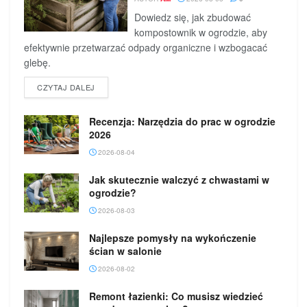
Dowiedz się, jak zbudować
kompostownik w ogrodzie, aby
efektywnie przetwarzać odpady organiczne i wzbogacać
glebę.
DETAILS
CZYTAJ DALEJ
Recenzja: Narzędzia do prac w ogrodzie
2026
2026-08-04
Jak skutecznie walczyć z chwastami w
ogrodzie?
2026-08-03
Najlepsze pomysły na wykończenie
ścian w salonie
2026-08-02
Remont łazienki: Co musisz wiedzieć