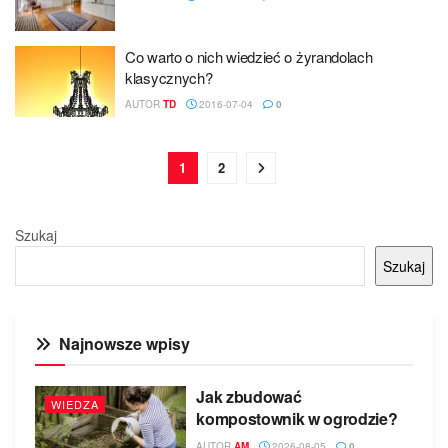
Co warto o nich wiedzieć o żyrandolach
klasycznych?
AUTOR
TD
2016-07-04
0
1
2
Szukaj
Szukaj
Najnowsze wpisy
Jak zbudować
WIEDZA
kompostownik w ogrodzie?
AUTOR
AM
2026-08-05
0