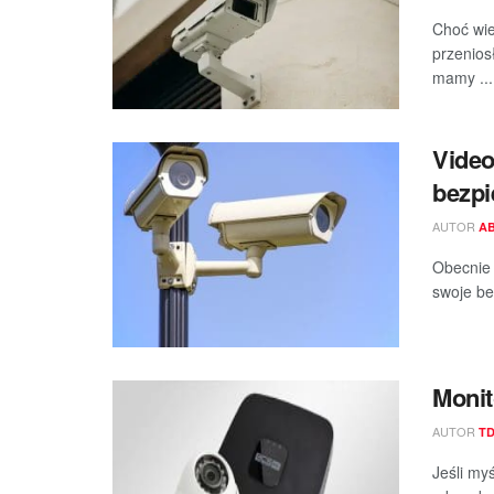
Choć wie
przenios
mamy ...
Video
bezp
AUTOR
A
Obecnie 
swoje be
Monit
AUTOR
T
Jeśli my