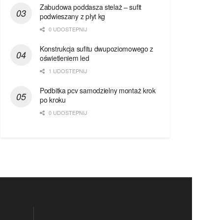
Zabudowa poddasza stelaż – sufit
podwieszany z płyt kg
0 UDOSTEPNIJ
Konstrukcja sufitu dwupoziomowego z
oświetleniem led
1 UDOSTEPNIJ
Podbitka pcv samodzielny montaż krok
po kroku
0 UDOSTEPNIJ