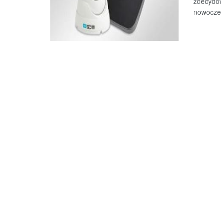
zdecydow
nowoczes