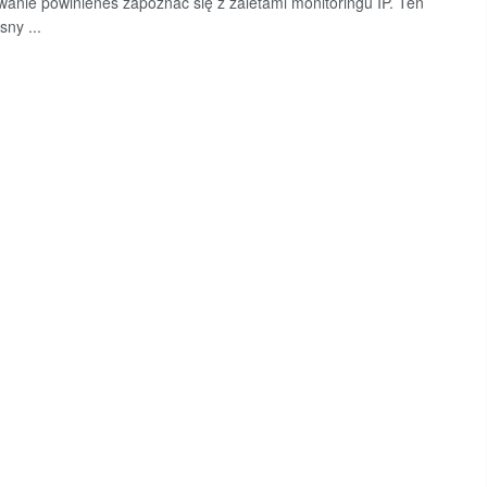
anie powinieneś zapoznać się z zaletami monitoringu IP. Ten
ny ...