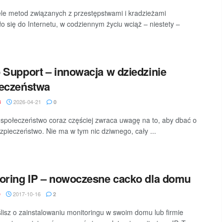
le metod związanych z przestępstwami i kradzieżami
ło się do Internetu, w codziennym życiu wciąż – niestety –
 Support – innowacja w dziedzinie
ieczeństwa
2026-04-21
B
0
społeczeństwo coraz częściej zwraca uwagę na to, aby dbać o
zpieczeństwo. Nie ma w tym nic dziwnego, cały ...
oring IP – nowoczesne cacko dla domu
2017-10-16
D
2
ślisz o zainstalowaniu monitoringu w swoim domu lub firmie