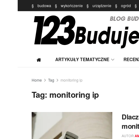
§
budowa
§
wykończenie
§
urządzenie
§
ogród
§
ARTYKUŁY TEMATYCZNE
RECEN
Home
Tag
monitoring ip
Tag:
monitoring ip
Dlacz
monit
AUTOR
A