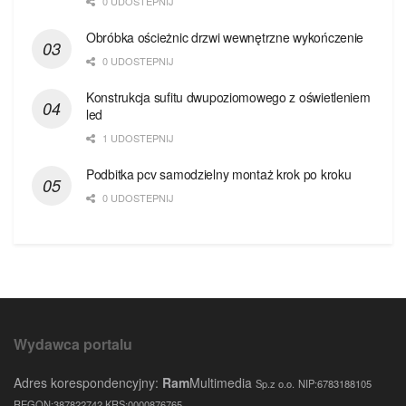
0 UDOSTEPNIJ
Obróbka ościeżnic drzwi wewnętrzne wykończenie
0 UDOSTEPNIJ
Konstrukcja sufitu dwupoziomowego z oświetleniem
led
1 UDOSTEPNIJ
Podbitka pcv samodzielny montaż krok po kroku
0 UDOSTEPNIJ
Wydawca portalu
Adres korespondencyjny:
Ram
Multimedia
Sp.z o.o.
NIP:6783188105
REGON:387822742 KRS:0000876765