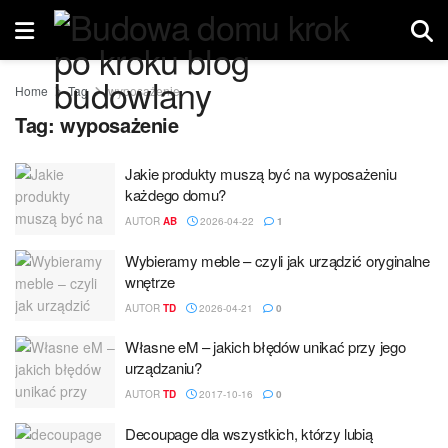
Home
Tag
wyposażenie
Tag:
wyposażenie
Jakie produkty muszą być na wyposażeniu
każdego domu?
AUTOR
AB
2026-04-22
1
Wybieramy meble – czyli jak urządzić oryginalne
wnętrze
AUTOR
TD
2026-04-21
0
Własne eM – jakich błędów unikać przy jego
urządzaniu?
AUTOR
TD
2017-10-16
0
Decoupage dla wszystkich, którzy lubią