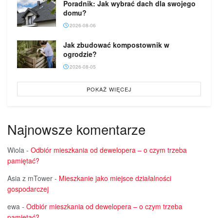
Poradnik: Jak wybrać dach dla swojego
domu?
2026-08-06
Jak zbudować kompostownik w
ogrodzie?
2026-08-05
POKAŻ WIĘCEJ
Najnowsze komentarze
Wiola
-
Odbiór mieszkania od dewelopera – o czym trzeba
pamiętać?
Asia z mTower
-
Mieszkanie jako miejsce działalności
gospodarczej
ewa
-
Odbiór mieszkania od dewelopera – o czym trzeba
pamiętać?