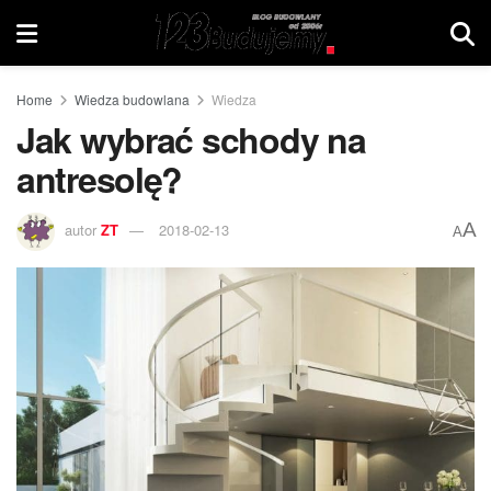
Home
Wiedza budowlana
Wiedza
Jak wybrać schody na
antresolę?
A
autor
ZT
2018-02-13
A