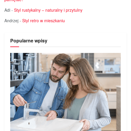
Adi
-
Styl rustykalny – naturalny i przytulny
Andrzej
-
Styl retro w mieszkaniu
Popularne wpisy