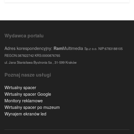
Wydawca portalu
Adres korespondencyjny:
Ram
Multimedia
Sp.z o.o.
NIP:6783188105
REGON:387822742 KRS:0000876765
ul. Jana Stanisława Bystronia 5a , 31-599 Kraków
Poznaj nasze usługi
Wirtualny spacer
Wirtualny spacer Google
Monitory reklamowe
Wirtualny spacer po muzeum
Wynajem ekranów led