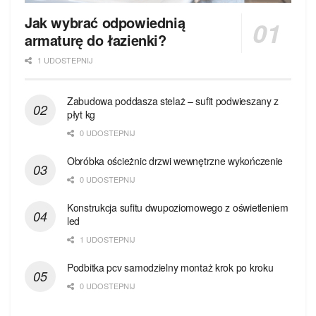
Jak wybrać odpowiednią
armaturę do łazienki?
1 UDOSTEPNIJ
Zabudowa poddasza stelaż – sufit podwieszany z
płyt kg
0 UDOSTEPNIJ
Obróbka ościeżnic drzwi wewnętrzne wykończenie
0 UDOSTEPNIJ
Konstrukcja sufitu dwupoziomowego z oświetleniem
led
1 UDOSTEPNIJ
Podbitka pcv samodzielny montaż krok po kroku
0 UDOSTEPNIJ