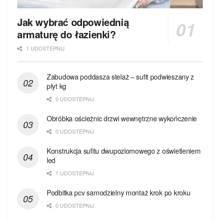
Jak wybrać odpowiednią
armaturę do łazienki?
1 UDOSTEPNIJ
Zabudowa poddasza stelaż – sufit podwieszany z
płyt kg
0 UDOSTEPNIJ
Obróbka ościeżnic drzwi wewnętrzne wykończenie
0 UDOSTEPNIJ
Konstrukcja sufitu dwupoziomowego z oświetleniem
led
1 UDOSTEPNIJ
Podbitka pcv samodzielny montaż krok po kroku
0 UDOSTEPNIJ