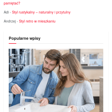
pamiętać?
Adi
-
Styl rustykalny – naturalny i przytulny
Andrzej
-
Styl retro w mieszkaniu
Popularne wpisy