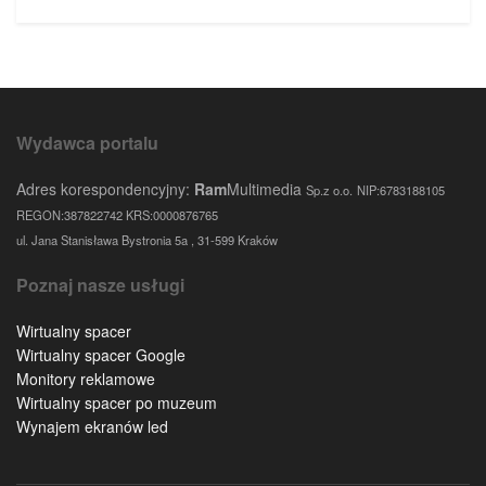
Wydawca portalu
Adres korespondencyjny:
Ram
Multimedia
Sp.z o.o.
NIP:6783188105
REGON:387822742 KRS:0000876765
ul. Jana Stanisława Bystronia 5a , 31-599 Kraków
Poznaj nasze usługi
Wirtualny spacer
Wirtualny spacer Google
Monitory reklamowe
Wirtualny spacer po muzeum
Wynajem ekranów led