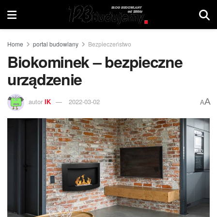
Home
portal budowlany
Bezpieczeństwo
Biokominek – bezpieczne
urządzenie
A
autor
IK
2022-03-02
A