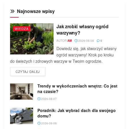
Najnowsze wpisy
Jak zrobić własny ogród
WIEDZA
warzywny?
AUTOR
AM
2026-08-08
0
Dowiedz się, jak stworzyć własny
ogród warzywny! Krok po kroku
do świeżych i zdrowych warzyw w Twoim ogrodzie.
DETAILS
CZYTAJ DALEJ
Trendy w wykończeniach wnętrz: Co jest
na czasie?
2026-08-07
Poradnik: Jak wybrać dach dla swojego
domu?
2026-08-06