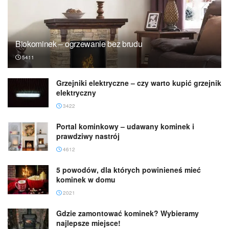
Biokominek – ogrzewanie bez brudu
5411
Grzejniki elektryczne – czy warto kupić grzejnik
elektryczny
3422
Portal kominkowy – udawany kominek i
prawdziwy nastrój
4612
5 powodów, dla których powinieneś mieć
kominek w domu
2021
Gdzie zamontować kominek? Wybieramy
najlepsze miejsce!