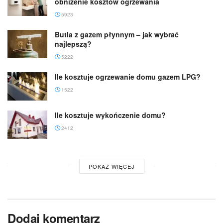
obniżenie kosztów ogrzewania
5923
Butla z gazem płynnym – jak wybrać
najlepszą?
5222
Ile kosztuje ogrzewanie domu gazem LPG?
1522
Ile kosztuje wykończenie domu?
2412
POKAŻ WIĘCEJ
Dodaj komentarz