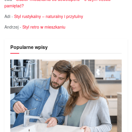
pamiętać?
Adi
-
Styl rustykalny – naturalny i przytulny
Andrzej
-
Styl retro w mieszkaniu
Popularne wpisy