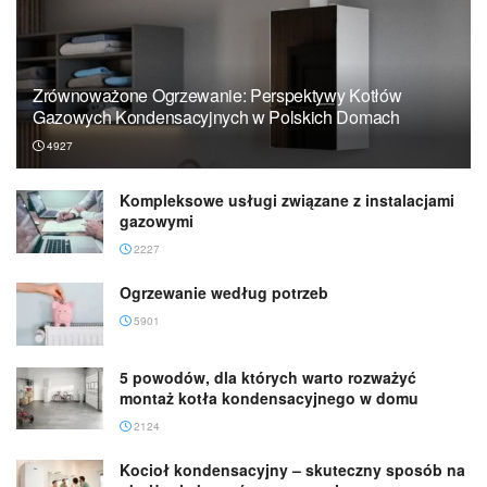
Zrównoważone Ogrzewanie: Perspektywy Kotłów
Gazowych Kondensacyjnych w Polskich Domach
4927
Kompleksowe usługi związane z instalacjami
gazowymi
2227
Ogrzewanie według potrzeb
5901
5 powodów, dla których warto rozważyć
montaż kotła kondensacyjnego w domu
2124
Kocioł kondensacyjny – skuteczny sposób na