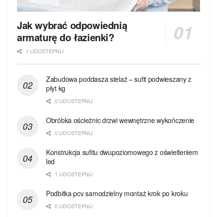
Jak wybrać odpowiednią
armaturę do łazienki?
1 UDOSTEPNIJ
Zabudowa poddasza stelaż – sufit podwieszany z
płyt kg
0 UDOSTEPNIJ
Obróbka ościeżnic drzwi wewnętrzne wykończenie
0 UDOSTEPNIJ
Konstrukcja sufitu dwupoziomowego z oświetleniem
led
1 UDOSTEPNIJ
Podbitka pcv samodzielny montaż krok po kroku
0 UDOSTEPNIJ