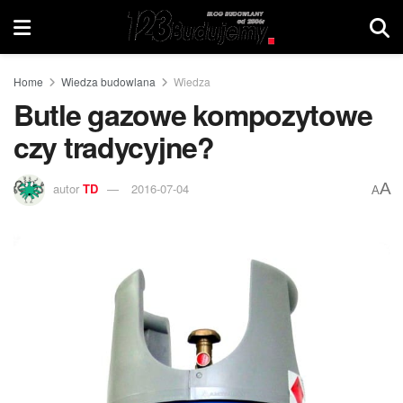
Home
Wiedza budowlana
Wiedza
Butle gazowe kompozytowe
czy tradycyjne?
A
autor
TD
2016-07-04
A