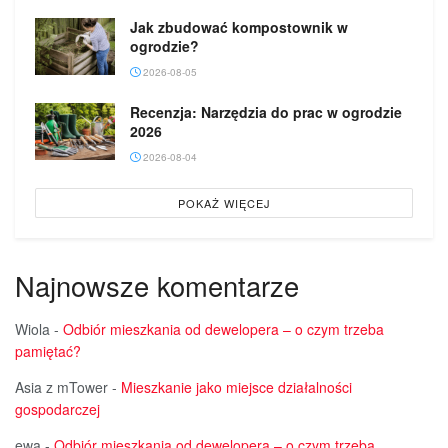
Jak zbudować kompostownik w
ogrodzie?
2026-08-05
Recenzja: Narzędzia do prac w ogrodzie
2026
2026-08-04
POKAŻ WIĘCEJ
Najnowsze komentarze
Wiola
-
Odbiór mieszkania od dewelopera – o czym trzeba
pamiętać?
Asia z mTower
-
Mieszkanie jako miejsce działalności
gospodarczej
ewa
-
Odbiór mieszkania od dewelopera – o czym trzeba