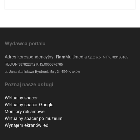
Wydawca portalu
Adres korespondencyjny:
Ram
Multimedia
Sp.z o.o.
NIP:6783188105
REGON:387822742 KRS:0000876765
ul. Jana Stanisława Bystronia 5a , 31-599 Kraków
Poznaj nasze usługi
Wirtualny spacer
Wirtualny spacer Google
Monitory reklamowe
Wirtualny spacer po muzeum
Wynajem ekranów led