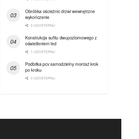
Obróbka ościeżnic drzwi wewnętrzne
wykończenie
0 UDOSTEPNIJ
Konstrukcja sufitu dwupoziomowego z
oświetleniem led
1 UDOSTEPNIJ
Podbitka pcv samodzielny montaż krok
po kroku
0 UDOSTEPNIJ