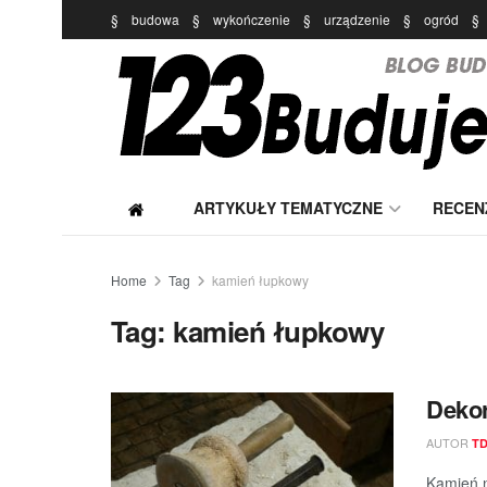
§
budowa
§
wykończenie
§
urządzenie
§
ogród
§
ARTYKUŁY TEMATYCZNE
RECEN
Home
Tag
kamień łupkowy
Tag:
kamień łupkowy
Dekor
AUTOR
T
Kamień n