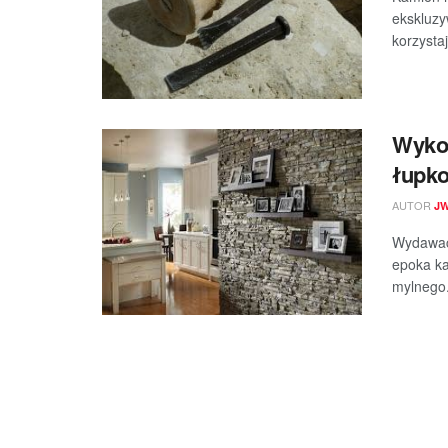
ekskluzy
korzystaj
Wyko
łupk
AUTOR
J
Wydawać 
epoka ka
mylnego. 