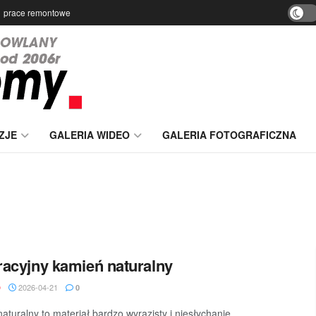
prace remontowe
ZJE
GALERIA WIDEO
GALERIA FOTOGRAFICZNA
acyjny kamień naturalny
2026-04-21
D
0
aturalny to materiał bardzo wyrazisty i niesłychanie