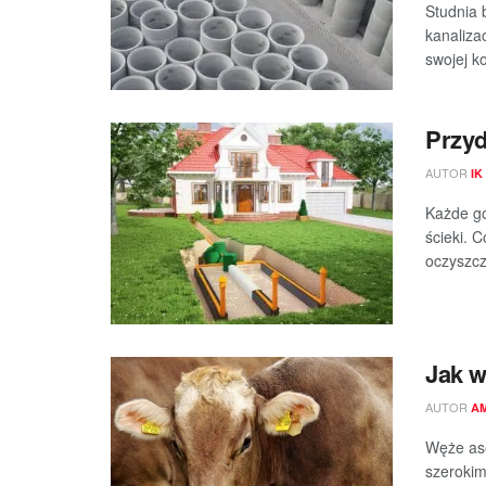
Studnia 
kanaliza
swojej k
Przy
AUTOR
IK
Każde go
ścieki. 
oczyszcza
Jak w
AUTOR
A
Węże ase
szerokim