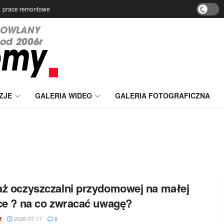
prace remontowe
ZJE
GALERIA WIDEO
GALERIA FOTOGRAFICZNA
ż oczyszczalni przydomowej na małej
ce ? na co zwracać uwagę?
2026-07-17
M
0