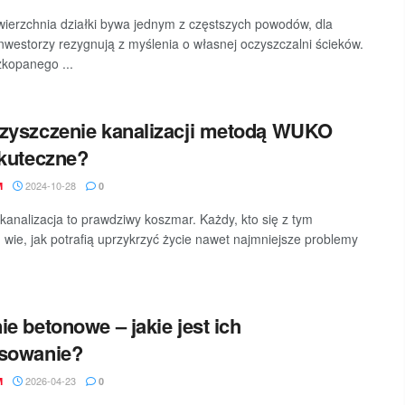
ierzchnia działki bywa jednym z częstszych powodów, dla
inwestorzy rezygnują z myślenia o własnej oczyszczalni ścieków.
zkopanego ...
zyszczenie kanalizacji metodą WUKO
skuteczne?
2024-10-28
M
0
kanalizacja to prawdziwy koszmar. Każdy, kto się z tym
, wie, jak potrafią uprzykrzyć życie nawet najmniejsze problemy
ie betonowe – jakie jest ich
osowanie?
2026-04-23
M
0