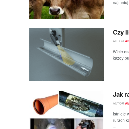
najmniej 
Czy l
AUTOR
A
Wiele os
każdy bu
Jak r
AUTOR
A
Istnieje
rurach k
...