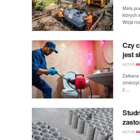
Mała pow
których 
Wizja ro
Czy c
jest 
AUTOR
A
Zatkana 
zmierzył
z ...
Studn
zast
AUTOR
A