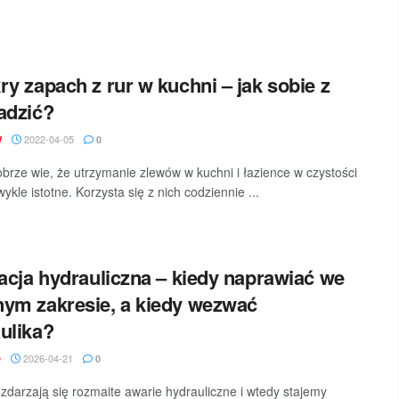
ry zapach z rur w kuchni – jak sobie z
adzić?
2022-04-05
W
0
brze wie, że utrzymanie zlewów w kuchni i łazience w czystości
wykle istotne. Korzysta się z nich codziennie ...
lacja hydrauliczna – kiedy naprawiać we
ym zakresie, a kiedy wezwać
ulika?
2026-04-21
D
0
darzają się rozmaite awarie hydrauliczne i wtedy stajemy