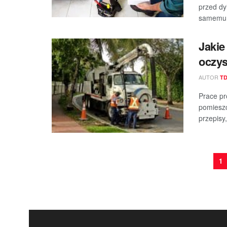
przed d
samemu.
Jakie
oczys
AUTOR
T
Prace pr
pomieszc
przepisy,
1