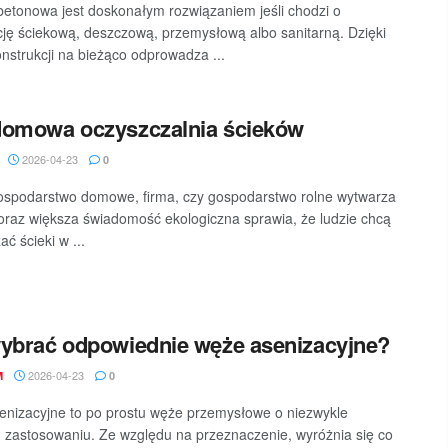
betonowa jest doskonałym rozwiązaniem jeśli chodzi o
cję ściekową, deszczową, przemysłową albo sanitarną. Dzięki
onstrukcji na bieżąco odprowadza ...
domowa oczyszczalnia ścieków
2026-04-23
0
spodarstwo domowe, firma, czy gospodarstwo rolne wytwarza
Coraz większa świadomość ekologiczna sprawia, że ludzie chcą
ć ścieki w ...
ybrać odpowiednie węże asenizacyjne?
2026-04-23
M
0
nizacyjne to po prostu węże przemysłowe o niezwykle
 zastosowaniu. Ze względu na przeznaczenie, wyróżnia się co