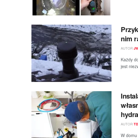
Przyk
nim r
AUTOR
J
Każdy do
jest niez
Insta
własn
hydra
AUTOR
T
W domu z