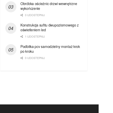
Obróbka ościeżnic drzwi wewnętrzne
wykończenie
0 UDOSTEPNIJ
Konstrukcja sufitu dwupoziomowego z
oświetleniem led
1 UDOSTEPNIJ
Podbitka pcv samodzielny montaż krok
po kroku
0 UDOSTEPNIJ