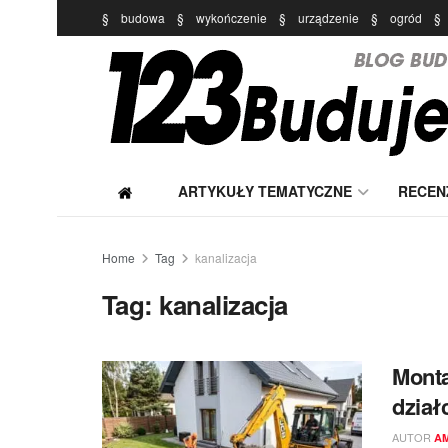
§
budowa
§
wykończenie
§
urządzenie
§
ogród
§
ARTYKUŁY TEMATYCZNE
RECEN
Home
Tag
kanalizacja
Tag:
kanalizacja
Monta
dział
AUTOR
A