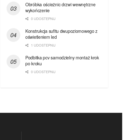
Obróbka ościeżnic drzwi wewnętrzne
wykończenie
0 UDOSTEPNIJ
Konstrukcja sufitu dwupoziomowego z
oświetleniem led
1 UDOSTEPNIJ
Podbitka pcv samodzielny montaż krok
po kroku
0 UDOSTEPNIJ