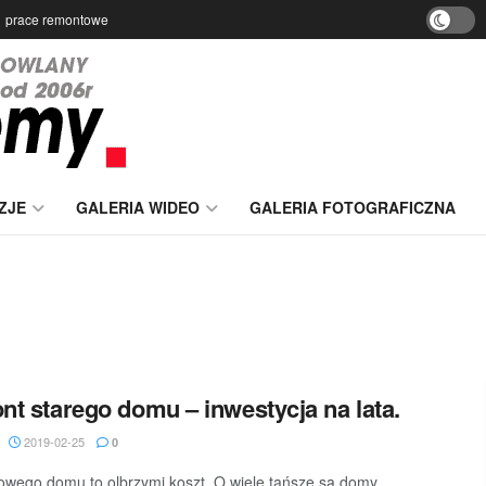
prace remontowe
ZJE
GALERIA WIDEO
GALERIA FOTOGRAFICZNA
t starego domu – inwestycja na lata.
2019-02-25
0
wego domu to olbrzymi koszt. O wiele tańsze są domy