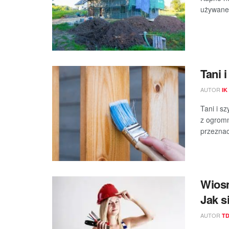
używane,
Tani 
AUTOR
IK
Tani i s
z ogromn
przeznac
Wiosn
Jak s
AUTOR
T