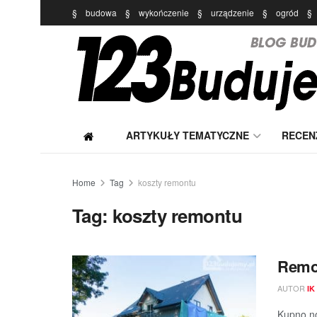
§
budowa
§
wykończenie
§
urządzenie
§
ogród
§
ARTYKUŁY TEMATYCZNE
RECEN
Home
Tag
koszty remontu
Tag:
koszty remontu
Remon
AUTOR
IK
Kupno no