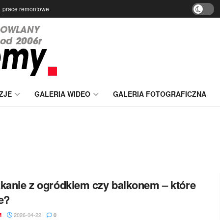
prace remontowe
ZJE
GALERIA WIDEO
GALERIA FOTOGRAFICZNA
kanie z ogródkiem czy balkonem – które
e?
2026-04-22
M
0