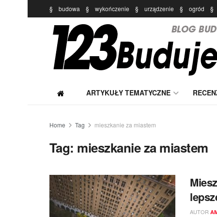
§
budowa
§
wykończenie
§
urządzenie
§
ogród
§
ARTYKUŁY TEMATYCZNE
RECEN
Home
Tag
mieszkanie za miastem
Tag:
mieszkanie za miastem
Miesz
lepsz
AUTOR
A