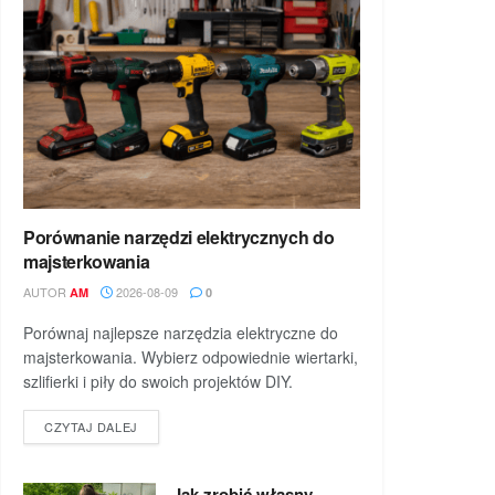
Porównanie narzędzi elektrycznych do
majsterkowania
AUTOR
2026-08-09
AM
0
Porównaj najlepsze narzędzia elektryczne do
majsterkowania. Wybierz odpowiednie wiertarki,
szlifierki i piły do swoich projektów DIY.
DETAILS
CZYTAJ DALEJ
Jak zrobić własny