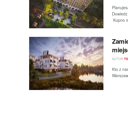
Planujes
Dowiedz 
Kupno mi
Zami
miej
AUTOR
T
Kto z na
Warszawi