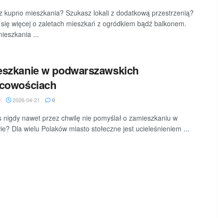
z kupno mieszkania? Szukasz lokali z dodatkową przestrzenią?
się więcej o zaletach mieszkań z ogródkiem bądź balkonem.
eszkania ...
eszkanie w podwarszawskich
scowościach
2026-04-21
D
0
s nigdy nawet przez chwilę nie pomyślał o zamieszkaniu w
e? Dla wielu Polaków miasto stołeczne jest ucieleśnieniem ...