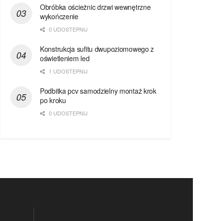
Obróbka ościeżnic drzwi wewnętrzne
wykończenie
0 UDOSTEPNIJ
Konstrukcja sufitu dwupoziomowego z
oświetleniem led
1 UDOSTEPNIJ
Podbitka pcv samodzielny montaż krok
po kroku
0 UDOSTEPNIJ