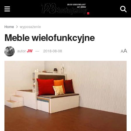
Home
wyposażenie
Meble wielofunkcyjne
A
autor
JW
2018-08-08
A