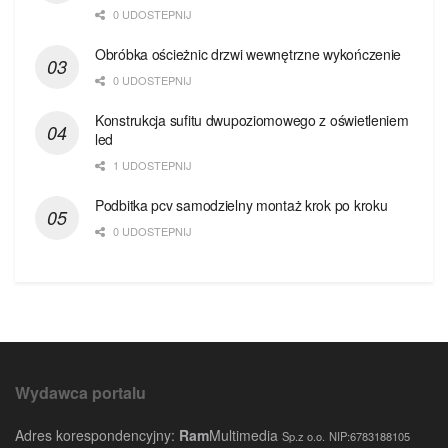
0 UDOSTEPNIJ
Obróbka ościeżnic drzwi wewnętrzne wykończenie
0 UDOSTEPNIJ
Konstrukcja sufitu dwupoziomowego z oświetleniem
led
1 UDOSTEPNIJ
Podbitka pcv samodzielny montaż krok po kroku
0 UDOSTEPNIJ
Wydawca portalu
Adres korespondencyjny:
Ram
Multimedia
Sp.z o.o.
NIP:6783188105