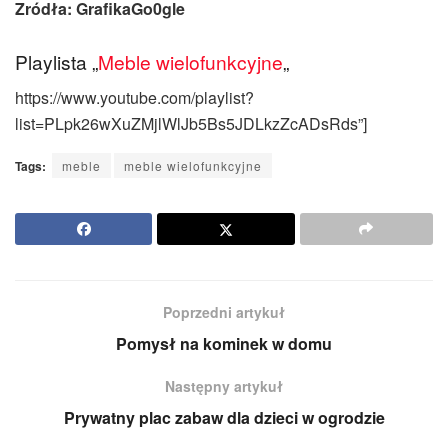
Zródła: GrafikaGo0gle
Playlista „
Meble wielofunkcyjne
„
https://www.youtube.com/playlist?
list=PLpk26wXuZMjlWlJb5Bs5JDLkzZcADsRds”]
Tags:
meble
meble wielofunkcyjne
Poprzedni artykuł
Pomysł na kominek w domu
Następny artykuł
Prywatny plac zabaw dla dzieci w ogrodzie