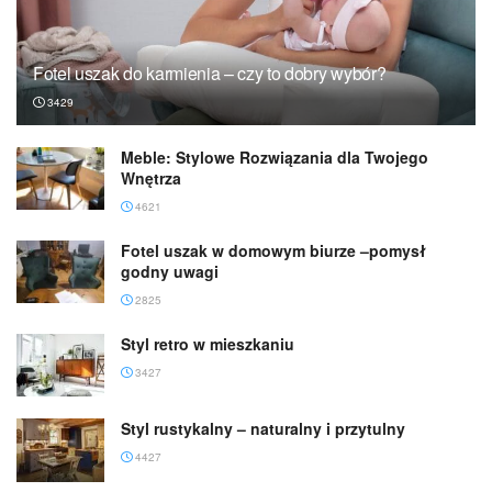
Fotel uszak do karmienia – czy to dobry wybór?
3429
Meble: Stylowe Rozwiązania dla Twojego
Wnętrza
4621
Fotel uszak w domowym biurze –pomysł
godny uwagi
2825
Styl retro w mieszkaniu
3427
Styl rustykalny – naturalny i przytulny
4427