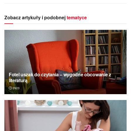
Zobacz artykuły i podobnej
tematyce
Fotel uszak do czytania – wygodne obcowanie z
literaturą
2923