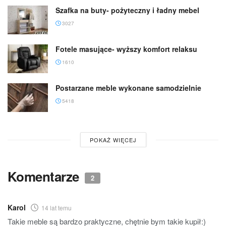
Szafka na buty- pożyteczny i ładny mebel
3027
Fotele masujące- wyższy komfort relaksu
1610
Postarzane meble wykonane samodzielnie
5418
POKAŻ WIĘCEJ
Komentarze
2
Karol
14 lat temu
Takie meble są bardzo praktyczne, chętnie bym takie kupił:)