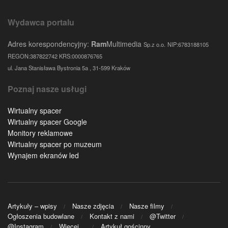
Wydawca portalu
Adres korespondencyjny:
Ram
Multimedia
Sp.z o.o.
NIP:6783188105
REGON:387822742 KRS:0000876765
ul. Jana Stanisława Bystronia 5a , 31-599 Kraków
Poznaj nasze usługi
Wirtualny spacer
Wirtualny spacer Google
Monitory reklamowe
Wirtualny spacer po muzeum
Wynajem ekranów led
Artykuły – wpisy
Nasze zdjęcia
Nasze filmy
Ogłoszenia budowlane
Kontakt z nami
@Twitter
@Instagram
Więcej…
Artykuł gościnny