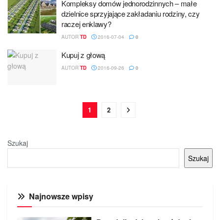
Kompleksy domów jednorodzinnych – małe
dzielnice sprzyjające zakładaniu rodziny, czy
raczej enklawy?
AUTOR
TD
2016-07-04
0
Kupuj z głową
AUTOR
TD
2016-09-26
0
1
2
Szukaj
Szukaj
Najnowsze wpisy