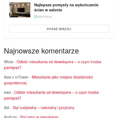
Najlepsze pomysły na wykończenie
ścian w salonie
2026-08-02
POKAŻ WIĘCEJ
Najnowsze komentarze
Wiola
-
Odbiór mieszkania od dewelopera – o czym trzeba
pamiętać?
Asia z mTower
-
Mieszkanie jako miejsce działalności
gospodarczej
ewa
-
Odbiór mieszkania od dewelopera – o czym trzeba
pamiętać?
Adi
-
Styl rustykalny – naturalny i przytulny
Andrzej
-
Styl retro w mieszkaniu