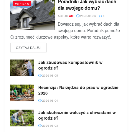
Poradnik: Jak wybrać dach
WIEDZA
dla swojego domu?
AUTOR
AM
2026-08-06
0
Dowiedz się, jak wybrać dach dla
swojego domu. Poradnik pomoże
Ci zrozumieć kluczowe aspekty, które warto rozważyć.
DETAILS
CZYTAJ DALEJ
Jak zbudować kompostownik w
ogrodzie?
2026-08-05
Recenzja: Narzędzia do prac w ogrodzie
2026
2026-08-04
Jak skutecznie walczyć z chwastami w
ogrodzie?
2026-08-03