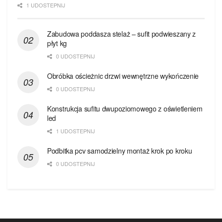
1 UDOSTEPNIJ
Zabudowa poddasza stelaż – sufit podwieszany z
płyt kg
0 UDOSTEPNIJ
Obróbka ościeżnic drzwi wewnętrzne wykończenie
0 UDOSTEPNIJ
Konstrukcja sufitu dwupoziomowego z oświetleniem
led
1 UDOSTEPNIJ
Podbitka pcv samodzielny montaż krok po kroku
0 UDOSTEPNIJ