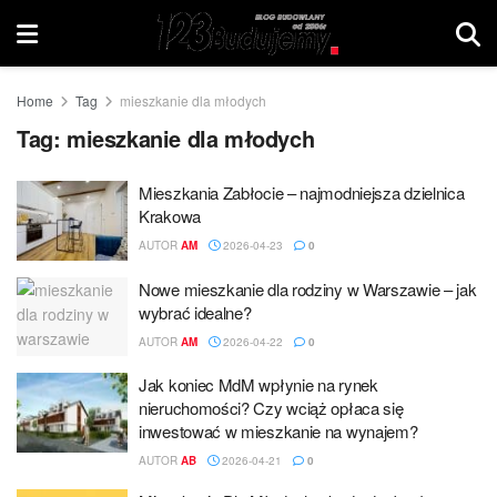
Home
Tag
mieszkanie dla młodych
Tag:
mieszkanie dla młodych
Mieszkania Zabłocie – najmodniejsza dzielnica
Krakowa
AUTOR
AM
2026-04-23
0
Nowe mieszkanie dla rodziny w Warszawie – jak
wybrać idealne?
AUTOR
AM
2026-04-22
0
Jak koniec MdM wpłynie na rynek
nieruchomości? Czy wciąż opłaca się
inwestować w mieszkanie na wynajem?
AUTOR
AB
2026-04-21
0