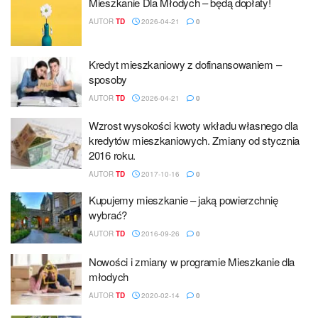
Mieszkanie Dla Młodych – będą dopłaty!
AUTOR
TD
2026-04-21
0
Kredyt mieszkaniowy z dofinansowaniem –
sposoby
AUTOR
TD
2026-04-21
0
Wzrost wysokości kwoty wkładu własnego dla
kredytów mieszkaniowych. Zmiany od stycznia
2016 roku.
AUTOR
TD
2017-10-16
0
Kupujemy mieszkanie – jaką powierzchnię
wybrać?
AUTOR
TD
2016-09-26
0
Nowości i zmiany w programie Mieszkanie dla
młodych
AUTOR
TD
2020-02-14
0