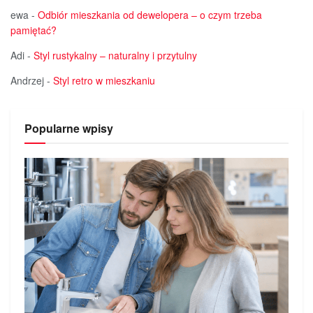
ewa
-
Odbiór mieszkania od dewelopera – o czym trzeba
pamiętać?
Adi
-
Styl rustykalny – naturalny i przytulny
Andrzej
-
Styl retro w mieszkaniu
Popularne wpisy