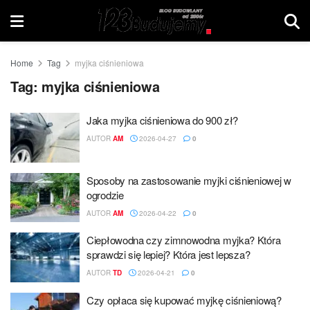
Home
Tag
myjka ciśnieniowa
Tag:
myjka ciśnieniowa
Jaka myjka ciśnieniowa do 900 zł?
AUTOR
AM
2026-04-27
0
Sposoby na zastosowanie myjki ciśnieniowej w
ogrodzie
AUTOR
AM
2026-04-22
0
Ciepłowodna czy zimnowodna myjka? Która
sprawdzi się lepiej? Która jest lepsza?
AUTOR
TD
2026-04-21
0
Czy opłaca się kupować myjkę ciśnieniową?