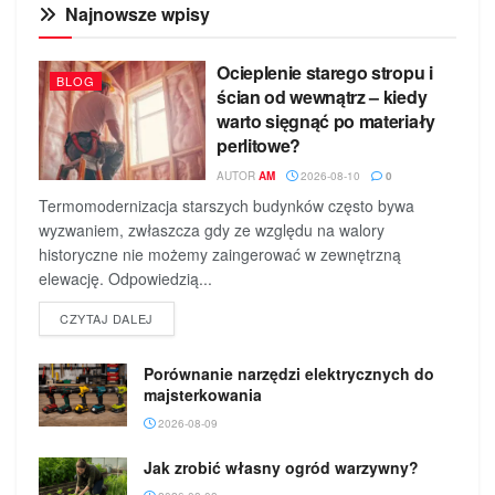
Najnowsze wpisy
Ocieplenie starego stropu i
BLOG
ścian od wewnątrz – kiedy
warto sięgnąć po materiały
perlitowe?
AUTOR
AM
2026-08-10
0
Termomodernizacja starszych budynków często bywa
wyzwaniem, zwłaszcza gdy ze względu na walory
historyczne nie możemy zaingerować w zewnętrzną
elewację. Odpowiedzią...
DETAILS
CZYTAJ DALEJ
Porównanie narzędzi elektrycznych do
majsterkowania
2026-08-09
Jak zrobić własny ogród warzywny?