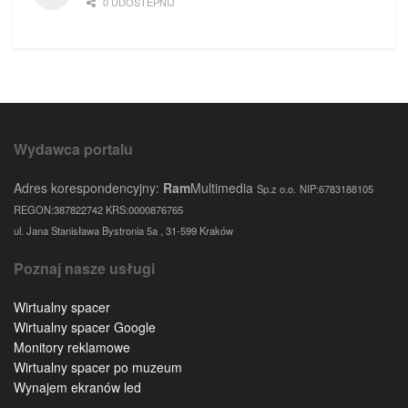
0 UDOSTEPNIJ
Wydawca portalu
Adres korespondencyjny:
Ram
Multimedia
Sp.z o.o.
NIP:6783188105
REGON:387822742 KRS:0000876765
ul. Jana Stanisława Bystronia 5a , 31-599 Kraków
Poznaj nasze usługi
Wirtualny spacer
Wirtualny spacer Google
Monitory reklamowe
Wirtualny spacer po muzeum
Wynajem ekranów led