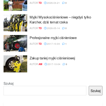
AUTOR
TD
2026-04-21
0
Myjki Wysokociśnieniowe – niegdyś tylko
Karcher, dziś temat rzeka
AUTOR
TD
2026-05-14
0
Profesjonalne myjki ciśnieniowe
AUTOR
TD
2017-10-04
1
Zakup taniej myjki ciśnieniowej
AUTOR
AM
2017-10-04
8
Szukaj
Szukaj