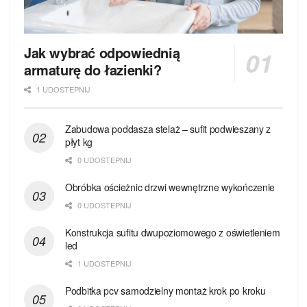
Jak wybrać odpowiednią
armaturę do łazienki?
1 UDOSTEPNIJ
Zabudowa poddasza stelaż – sufit podwieszany z
płyt kg
0 UDOSTEPNIJ
Obróbka ościeżnic drzwi wewnętrzne wykończenie
0 UDOSTEPNIJ
Konstrukcja sufitu dwupoziomowego z oświetleniem
led
1 UDOSTEPNIJ
Podbitka pcv samodzielny montaż krok po kroku