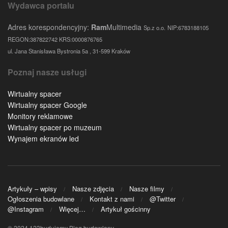
Wydawca portalu
Adres korespondencyjny:
Ram
Multimedia
Sp.z o.o.
NIP:6783188105
REGON:387822742 KRS:0000876765
ul. Jana Stanisława Bystronia 5a , 31-599 Kraków
Poznaj nasze usługi
Wirtualny spacer
Wirtualny spacer Google
Monitory reklamowe
Wirtualny spacer po muzeum
Wynajem ekranów led
Artykuły – wpisy
Nasze zdjęcia
Nasze filmy
Ogłoszenia budowlane
Kontakt z nami
@Twitter
@Instagram
Więcej…
Artykuł gościnny
© 2024 123budujemy Blog budowlany