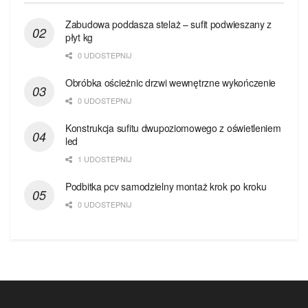
Zabudowa poddasza stelaż – sufit podwieszany z
płyt kg
0 UDOSTEPNIJ
Obróbka ościeżnic drzwi wewnętrzne wykończenie
0 UDOSTEPNIJ
Konstrukcja sufitu dwupoziomowego z oświetleniem
led
1 UDOSTEPNIJ
Podbitka pcv samodzielny montaż krok po kroku
0 UDOSTEPNIJ