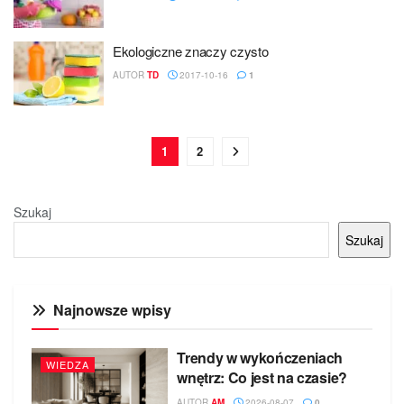
Ekologiczne znaczy czysto
AUTOR
TD
2017-10-16
1
1
2
Szukaj
Szukaj
Najnowsze wpisy
Trendy w wykończeniach
WIEDZA
wnętrz: Co jest na czasie?
AUTOR
AM
2026-08-07
0