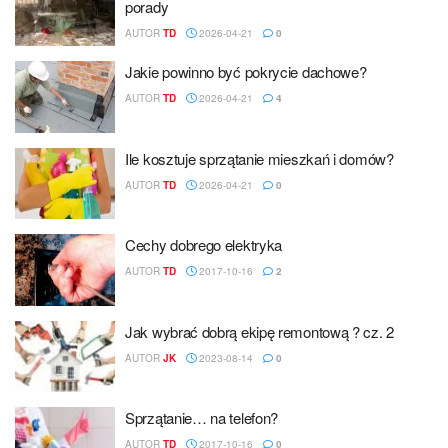
porady
AUTOR
TD
2026-04-21
0
Jakie powinno być pokrycie dachowe?
AUTOR
TD
2026-04-21
4
Ile kosztuje sprzątanie mieszkań i domów?
AUTOR
TD
2026-04-21
0
Cechy dobrego elektryka
AUTOR
TD
2017-10-16
2
Jak wybrać dobrą ekipę remontową ? cz. 2
AUTOR
JK
2023-08-14
0
Sprzątanie… na telefon?
AUTOR
TD
2017-10-16
0