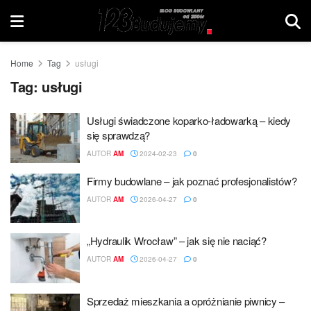
Home
Tag
usługi
Tag:
usługi
Usługi świadczone koparko-ładowarką – kiedy
się sprawdzą?
AUTOR
AM
2024-02-23
0
Firmy budowlane – jak poznać profesjonalistów?
AUTOR
AM
2026-04-27
0
„Hydraulik Wrocław” – jak się nie naciąć?
AUTOR
AM
2026-04-27
0
Sprzedaż mieszkania a opróżnianie piwnicy –