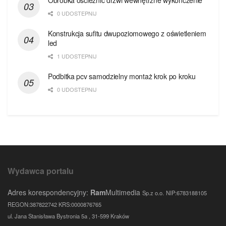
Obróbka ościeżnic drzwi wewnętrzne wykończenie
0 UDOSTEPNIJ
Konstrukcja sufitu dwupoziomowego z oświetleniem
led
1 UDOSTEPNIJ
Podbitka pcv samodzielny montaż krok po kroku
0 UDOSTEPNIJ
Wydawca portalu
Adres korespondencyjny:
Ram
Multimedia
Sp.z o.o.
NIP:6783188105
REGON:387822742 KRS:0000876765
ul. Jana Stanisława Bystronia 5a , 31-599 Kraków