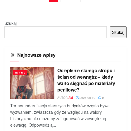
Szukaj
Szukaj
Najnowsze wpisy
Ocieplenie starego stropu i
BLOG
ścian od wewnątrz – kiedy
warto sięgnąć po materiały
perlitowe?
AUTOR
AM
2026-08-10
0
Termomodernizacja starszych budynków często bywa
wyzwaniem, zwłaszcza gdy ze względu na walory
historyczne nie możemy zaingerować w zewnętrzną
elewację. Odpowiedzią...