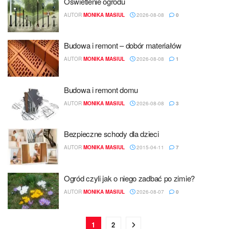
Oświetlenie ogrodu
AUTOR
MONIKA MASIUL
2026-08-08
0
Budowa i remont – dobór materiałów
AUTOR
MONIKA MASIUL
2026-08-08
1
Budowa i remont domu
AUTOR
MONIKA MASIUL
2026-08-08
3
Bezpieczne schody dla dzieci
AUTOR
MONIKA MASIUL
2015-04-11
7
Ogród czyli jak o niego zadbać po zimie?
AUTOR
MONIKA MASIUL
2026-08-07
0
1
2