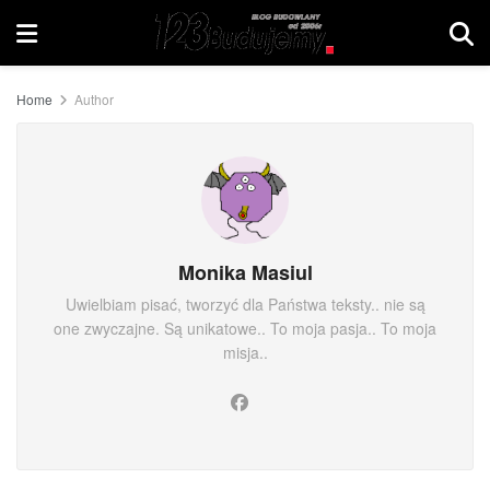
Home
Author
Monika Masiul
Uwielbiam pisać, tworzyć dla Państwa teksty.. nie są
one zwyczajne. Są unikatowe.. To moja pasja.. To moja
misja..