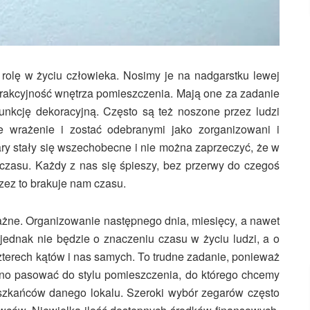
rolę w życiu człowieka. Nosimy je na nadgarstku lewej
trakcyjność wnętrza pomieszczenia. Mają one za zadanie
funkcję dekoracyjną. Często są też noszone przez ludzi
e wrażenie i zostać odebranymi jako zorganizowani i
ry stały się wszechobecne i nie można zaprzeczyć, że w
e czasu. Każdy z nas się śpieszy, bez przerwy do czegoś
rzez to brakuje nam czasu.
ważne. Organizowanie następnego dnia, miesięcy, a nawet
st jednak nie będzie o znaczeniu czasu w życiu ludzi, a o
terech kątów i nas samych. To trudne zadanie, ponieważ
nno pasować do stylu pomieszczenia, do którego chcemy
ieszkańców danego lokalu. Szeroki wybór zegarów często