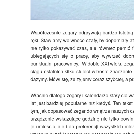
Współcześnie zegary odgrywają bardzo istotną 
ręki. Stawiamy we wnęce szafy, by dopełniały a
nie tylko pokazywać czas, ale również pełnić 
ubiegających się o pracę, aby wywrzeć dobr
punktualni pracownicy. W dobie XXI wieku zega
ciągu ostatnich kilku stuleci wzrosło znaczeni
dążymy. Mówi się, że żyjemy coraz szybciej, a p
Właśnie dlatego zegary i kalendarze stały się 
lat jest bardziej popularne niż kiedyś. Ten tek
tym, jak dopasować zegar do wnętrza naszych cz
urządzenie wskazujące godzinę nie tylko powi
je umieścić, ale i do preferencji wszystkich m