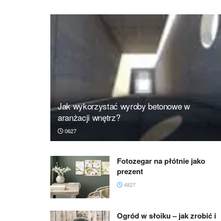
Jak wykorzystać wyroby betonowe w
aranżacji wnętrz?
0627
Fotozegar na płótnie jako
prezent
4827
Ogród w słoiku – jak zrobić i