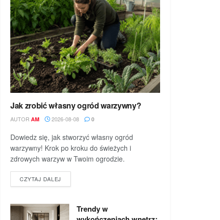
Jak zrobić własny ogród warzywny?
AUTOR
2026-08-08
AM
0
Dowiedz się, jak stworzyć własny ogród
warzywny! Krok po kroku do świeżych i
zdrowych warzyw w Twoim ogrodzie.
DETAILS
CZYTAJ DALEJ
Trendy w
wykończeniach wnętrz: