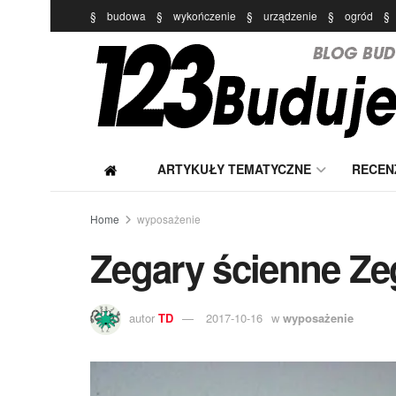
§
budowa
§
wykończenie
§
urządzenie
§
ogród
§
ARTYKUŁY TEMATYCZNE
RECEN
Home
wyposażenie
Zegary ścienne Ze
autor
TD
2017-10-16
w
wyposażenie