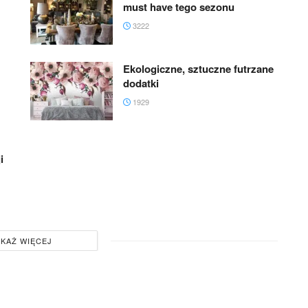
must have tego sezonu
3222
Ekologiczne, sztuczne futrzane
dodatki
1929
i
KAŻ WIĘCEJ