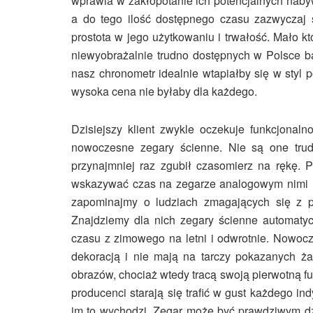
wprawia w zakłopotanie ich potencjalnych naby
a do tego ilość dostępnego czasu zazwyczaj s
prostota w jego użytkowaniu i trwałość. Mało kt
niewyobrażalnie trudno dostępnych w Polsce ba
nasz chronometr idealnie wtapiałby się w styl 
wysoka cena nie byłaby dla każdego.
Dzisiejszy klient zwykle oczekuje funkcjona
nowoczesne zegary ścienne. Nie są one tru
przynajmniej raz zgubił czasomierz na rękę. 
wskazywać czas na zegarze analogowym nimi n
zapominajmy o ludziach zmagających się z 
Znajdziemy dla nich zegary ścienne automatyc
czasu z zimowego na letni i odwrotnie. Nowocz
dekoracją i nie mają na tarczy pokazanych ż
obrazów, chociaż wtedy tracą swoją pierwotną f
producenci starają się trafić w gust każdego in
im to wychodzi. Zegar może być prawdziwym dz