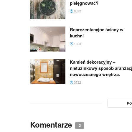
pielęgnować?
0822
Reprezentacyjne ściany w
kuchni
1803
Kamień dekoracyjny –
nietuzinkowy sposób aranżacj
nowoczesnego wnętrza.
3722
PO
Komentarze
2