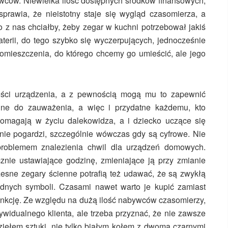
wców. Niewielka ilość dostępnych środków finansowych,
prawia, że nieistotny staje się wygląd czasomierza, a
o z nas chciałby, żeby zegar w kuchni potrzebował jakiś
terii, do tego szybko się wyczerpujących, jednocześnie
pomieszczenia, do którego chcemy go umieścić, ale jego
lności urządzenia, a z pewnością mogą mu to zapewnić
dne do zauważenia, a więc i przydatne każdemu, kto
Pomagają w życiu dalekowidza, a i dziecko uczące się
ie pogardzi, szczególnie wówczas gdy są cyfrowe. Nie
problemem znalezienia chwil dla urządzeń domowych.
znie ustawiające godzinę, zmieniające ją przy zmianie
esne zegary ścienne potrafią też udawać, że są zwykłą
adnych symboli. Czasami nawet warto je kupić zamiast
unkcję. Ze względu na dużą ilość nabywców czasomierzy,
dywidualnego klienta, ale trzeba przyznać, że nie zawsze
iełem sztuki, nie tylko białym kołem z dwoma czarnymi